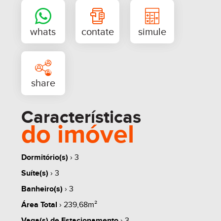
aproveitamento solar de todos os apartamentos.
Arquiteta Elisabete Valduga
Características
do imóvel
Dormitório(s)
› 3
Suíte(s)
› 3
Banheiro(s)
› 3
whats
contate
simule
Área Total
› 239,68m²
Vaga(s) de Estacionamento
› 3