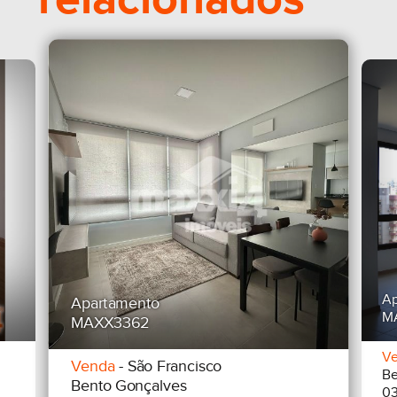
Ap
Apartamento
M
MAXX3362
V
Venda
- São Francisco
Be
Bento Gonçalves
03