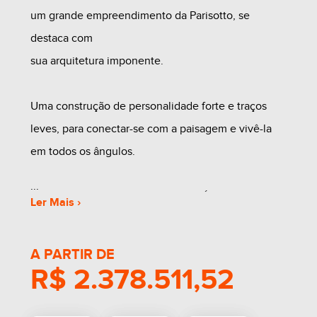
um grande empreendimento da Parisotto, se
destaca com
sua arquitetura imponente.
Uma construção de personalidade forte e traços
leves, para conectar-se com a paisagem e vivê-la
em todos os ângulos.
Inspirado nas águias, o residencial Áquila nasceu
Ler Mais ›
com uma arquitetura suntuosa, marcado por uma
vista privilegiada da cidade.
A PARTIR DE
R$ 2.378.511,52
Seu design relembra a ave de rapina com suas asas
abertas, abraçando o céu, garantindo o melhor