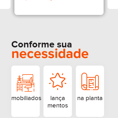
Conforme sua
necessidade
R$ 198.000,00
mobiliados
lança
na planta
mentos