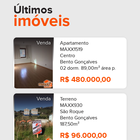
Últimos
imóveis
Venda
Apartamento
MAXX1519
Centro
Bento Gonçalves
02 dorm. 89,00m² área p.
R$ 480.000,00
Venda
Terreno
MAXX930
São Roque
Bento Gonçalves
187,50m²
R$ 96.000,00