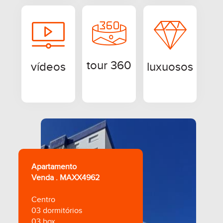
tour 360
vídeos
luxuosos
Apartamento
Apa
Venda . MAXX4962
Ven
Centro
São
03 dormitórios
02 
03 box
01 