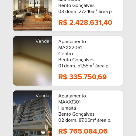
Bento Gonçalves
03 dorm. 272,16m² área p.
R$ 2.428.631,40
Venda
Apartamento
MAXX2061
Centro
Bento Gonçalves
01 dorm. 51,55m² área p.
R$ 335.750,69
Venda
Apartamento
MAXX1301
Humaitá
Bento Gonçalves
02 dorm. 87,06m² área p.
R$ 765.084,06