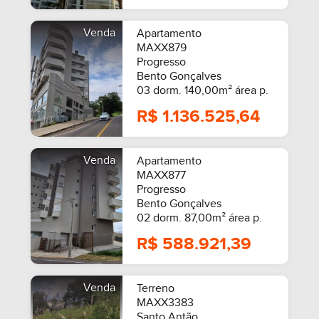
Venda
Apartamento
MAXX879
Progresso
Bento Gonçalves
03 dorm. 140,00m² área p.
R$ 1.136.525,64
Venda
Apartamento
MAXX877
Progresso
Bento Gonçalves
02 dorm. 87,00m² área p.
R$ 588.921,39
Venda
Terreno
MAXX3383
Santo Antão