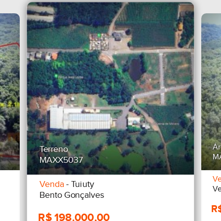
Ár
Terreno
M
MAXX5037
V
Venda
- Tuiuty
Ve
Bento Gonçalves