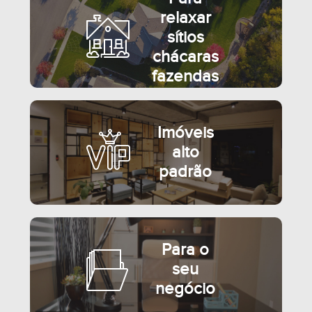
relaxar
sítios
chácaras
fazendas
Imóveis
alto
padrão
Para o
seu
negócio